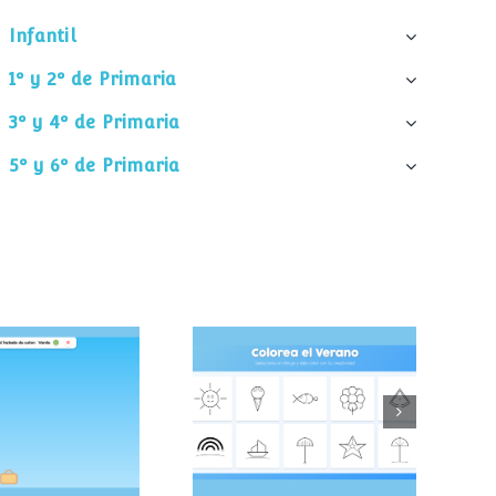
Infantil
1º y 2º de Primaria
3º y 4º de Primaria
5º y 6º de Primaria
pa el helado
Colorea el verano