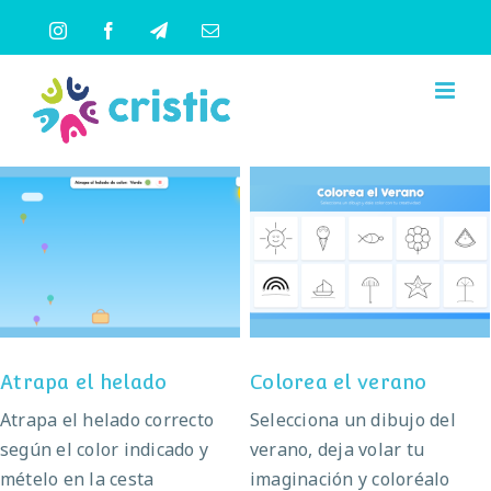
Saltar
Instagram
Facebook
Telegram
Correo
al
electrónico
contenido
Atrapa el helado
Colorea el verano
Atrapa el helado
Colorea el verano
Atrapa el helado correcto
Selecciona un dibujo del
según el color indicado y
verano, deja volar tu
mételo en la cesta
imaginación y coloréalo