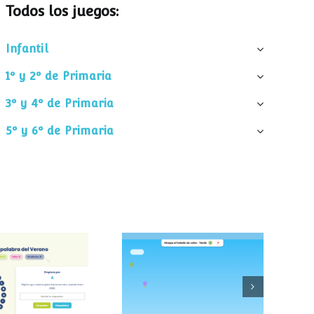
Todos los juegos:
Infantil
1º y 2º de Primaria
3º y 4º de Primaria
5º y 6º de Primaria
palabra del
Atrapa el helado
verano