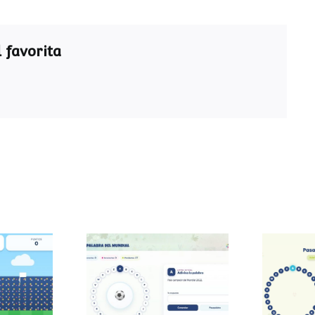
 favorita
Pasapalabra del
Pasa
 sumas
Mundial