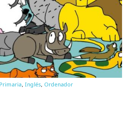
 Primaria
,
Inglés
,
Ordenador