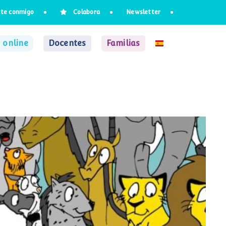
te conmigo
Colabora
Newsletter
 online
Docentes
Familias