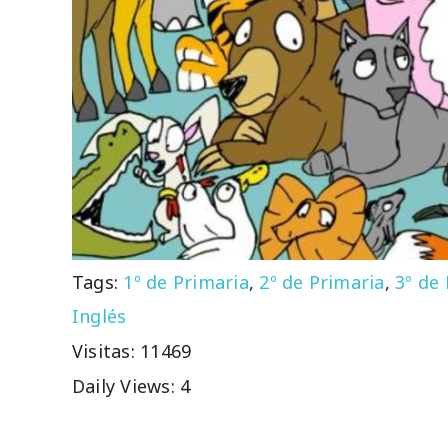
Tags:
1º de Primaria
,
2º de Primaria
,
3º de
Inglés
Visitas: 11469
Daily Views: 4