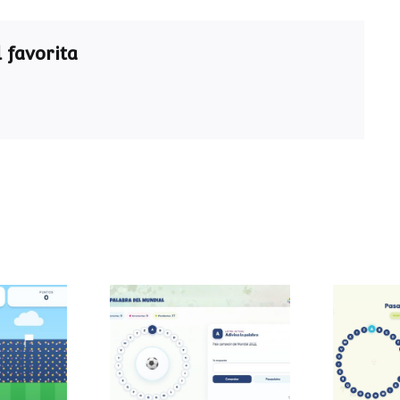
 favorita
Pasapalabra del
Pasa
 sumas
Mundial