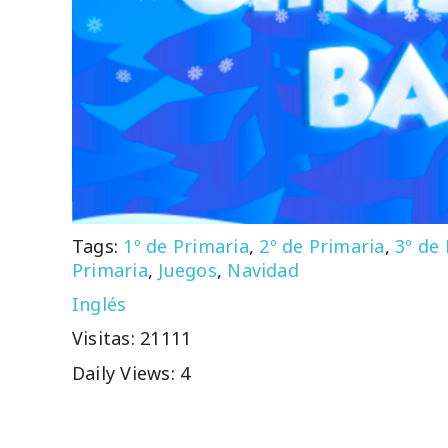
Tags:
1º de Primaria
,
2º de Primaria
,
3º de
Primaria
,
Juegos
,
Navidad
Inglés
Visitas: 21111
Daily Views: 4