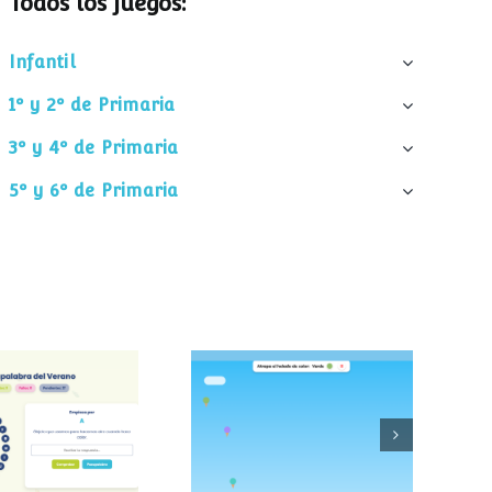
Todos los juegos:
Infantil
1º y 2º de Primaria
3º y 4º de Primaria
5º y 6º de Primaria
palabra del
Atrapa el helado
verano