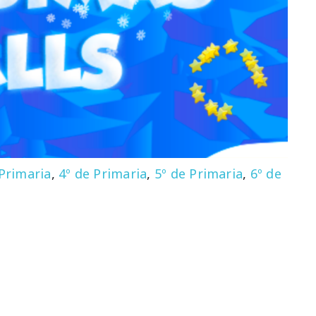
 Primaria
,
4º de Primaria
,
5º de Primaria
,
6º de