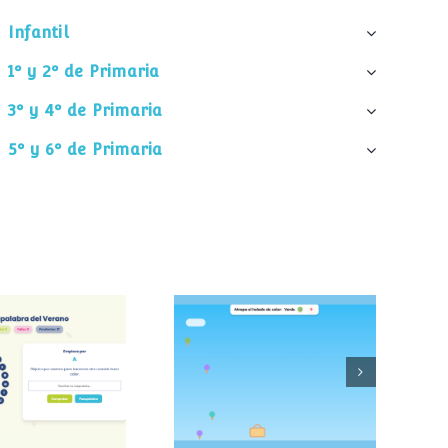
Infantil
1º y 2º de Primaria
3º y 4º de Primaria
5º y 6º de Primaria
palabra del
Atrapa el helado
verano