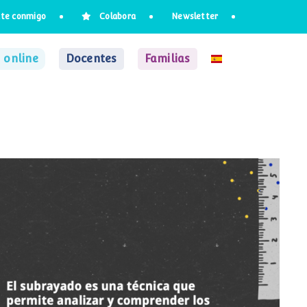
te conmigo
Colabora
Newsletter
 online
Docentes
Familias