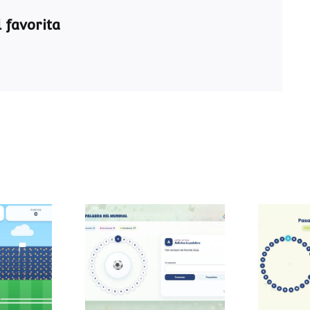
 favorita
Pasapalabra del
Pasa
 sumas
Mundial