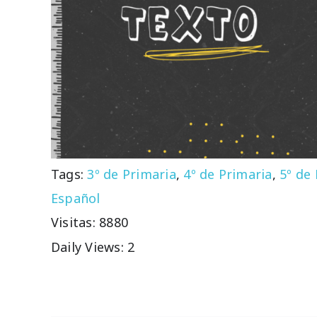
Tags:
3º de Primaria
,
4º de Primaria
,
5º de
Español
Visitas: 8880
Daily Views: 2