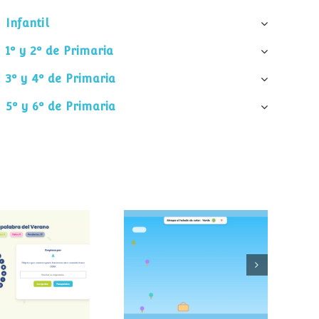
Infantil
1º y 2º de Primaria
3º y 4º de Primaria
5º y 6º de Primaria
palabra del
Atrapa el helado
verano