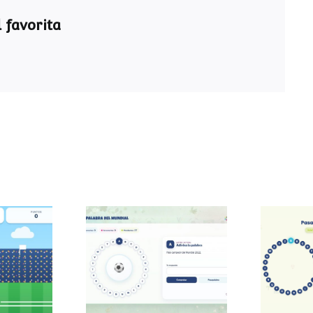
 favorita
Pasapalabra del
Pasa
 sumas
Mundial