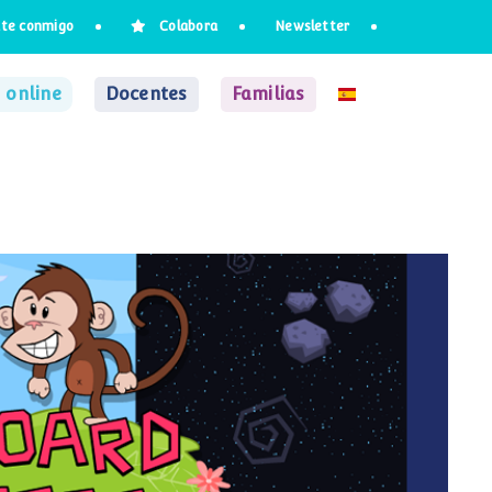
te conmigo
Colabora
Newsletter
 online
Docentes
Familias