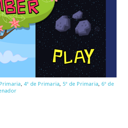
 Primaria
,
4º de Primaria
,
5º de Primaria
,
6º de
enador