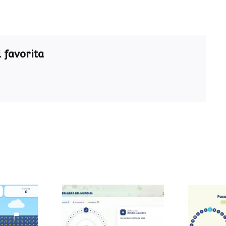
 favorita
Pasapalabra del
Pasa