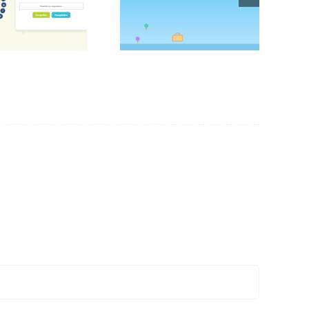
Atrapa el helado
verano