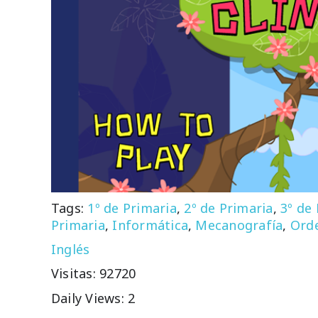
Tags:
1º de Primaria
,
2º de Primaria
,
3º de
Primaria
,
Informática
,
Mecanografía
,
Ord
Inglés
Visitas: 92720
Daily Views: 2