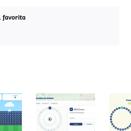
 favorita
Pasapalabra del
Pasa
 sumas
Mundial