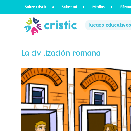
Saltar
Sobre cristic
Sobre mí
Medios
Fórma
al
contenido
Juegos educativos
La civilización romana