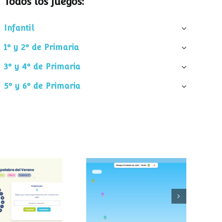
Todos los juegos:
Infantil
1º y 2º de Primaria
3º y 4º de Primaria
5º y 6º de Primaria
palabra del
Atrapa el helado
verano