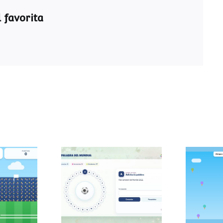
 favorita
Pasapalabra del
 sumas
Atra
Mundial