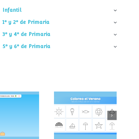
Infantil
1º y 2º de Primaria
3º y 4º de Primaria
5º y 6º de Primaria
pa el helado
Colorea el verano