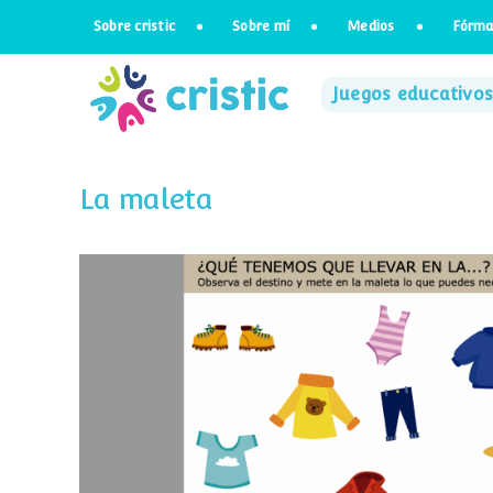
Saltar
Sobre cristic
Sobre mí
Medios
Fórma
al
contenido
Juegos educativos
La maleta