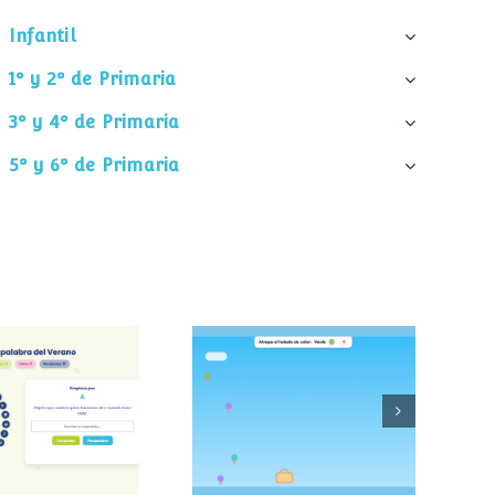
Infantil
1º y 2º de Primaria
3º y 4º de Primaria
5º y 6º de Primaria
palabra del
Atrapa el helado
verano