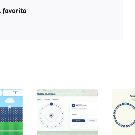
 favorita
Pasapalabra del
Pasa
 sumas
Mundial