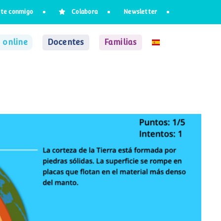
te conmigo
Colabora
Newsletter
 online
Docentes
Familias