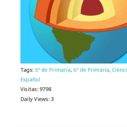
Tags:
5º de Primaria
,
6º de Primaria
,
Cienci
Español
Visitas: 9798
Daily Views: 3