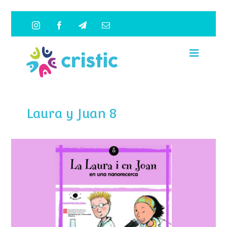
Saltar
Instagram
Facebook
Telegram
Correo
al
electrónico
contenido
Laura y Juan 8