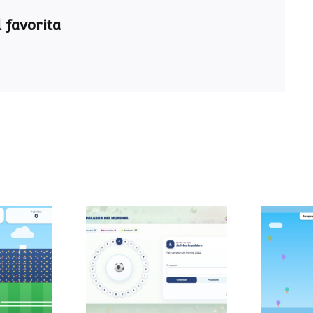
 favorita
Pasapalabra del
 sumas
Atra
Mundial