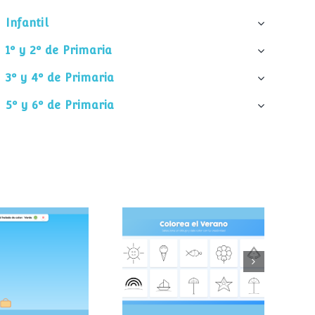
Infantil
1º y 2º de Primaria
3º y 4º de Primaria
5º y 6º de Primaria
pa el helado
Colorea el verano