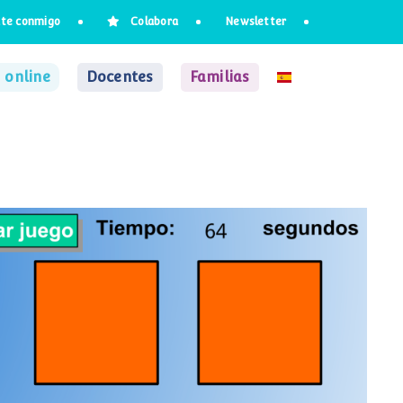
te conmigo
Colabora
Newsletter
 online
Docentes
Familias