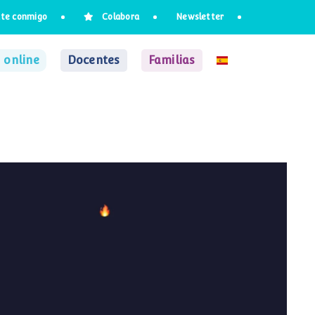
te conmigo
Colabora
Newsletter
 online
Docentes
Familias