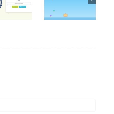
Atrapa el helado
verano