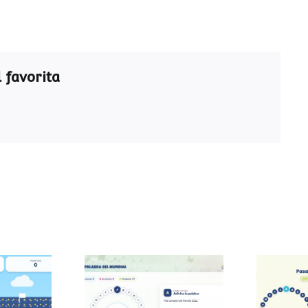
 favorita
Pasapalabra del
Pasa