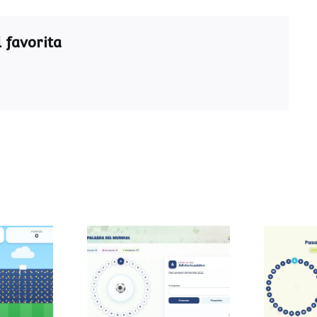
 favorita
Pasapalabra del
Pasa
 sumas
Mundial