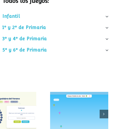
Todos los juegos:
Infantil
1º y 2º de Primaria
3º y 4º de Primaria
5º y 6º de Primaria
palabra del
Atrapa el helado
verano