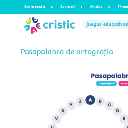
Saltar
Sobre cristic
Sobre mí
Medios
Fórma
al
contenido
Juegos educativos
Pasapalabra de ortografía