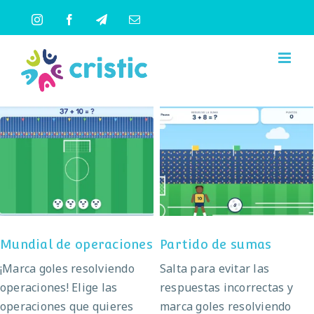
Saltar
Instagram
Facebook
Telegram
Correo
al
electrónico
contenido
Mundial de
Partido de sumas
operaciones
Mundial de operaciones
Partido de sumas
¡Marca goles resolviendo
Salta para evitar las
operaciones! Elige las
respuestas incorrectas y
operaciones que quieres
marca goles resolviendo