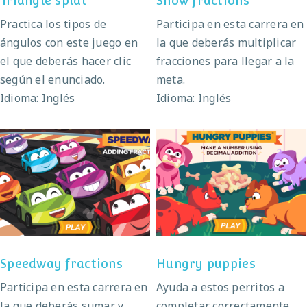
Triangle splat
Snow fractions
Practica los tipos de
Participa en esta carrera en
ángulos con este juego en
la que deberás multiplicar
el que deberás hacer clic
fracciones para llegar a la
según el enunciado.
meta.
Idioma: Inglés
Idioma: Inglés
Speedway fractions
Hungry puppies
Speedway fractions
Hungry puppies
Participa en esta carrera en
Ayuda a estos perritos a
la que deberás sumar y
completar correctamente