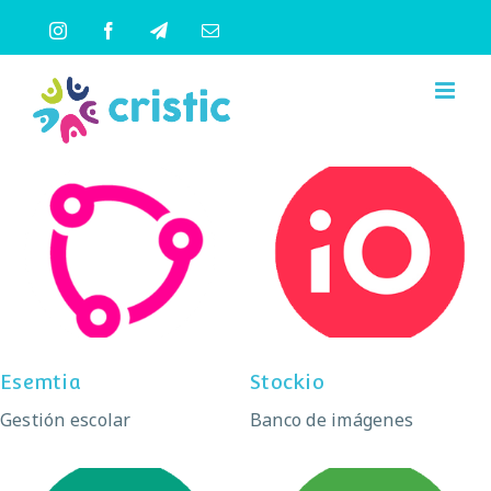
Saltar
Instagram
Facebook
Telegram
Correo
al
electrónico
contenido
Esemtia
Stockio
Esemtia
Stockio
Gestión escolar
Banco de imágenes