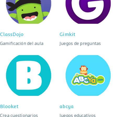
ClassDojo
Gimkit
ClassDojo
Gimkit
Gamificación del aula
Juegos de preguntas
Blooket
abcya
Blooket
abcya
Crea cuestionarios
Juegos educativos