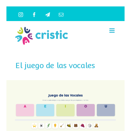
Saltar
Instagram
Facebook
Telegram
Correo
al
electrónico
contenido
El juego de las vocales