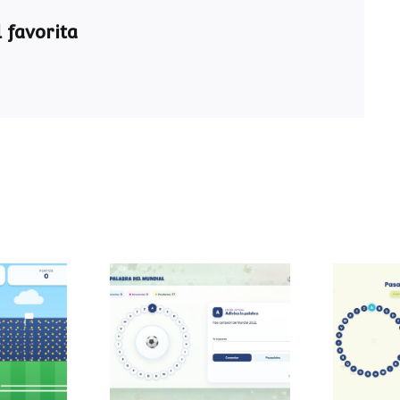
 favorita
Pasapalabra del
Pasa
 sumas
Mundial