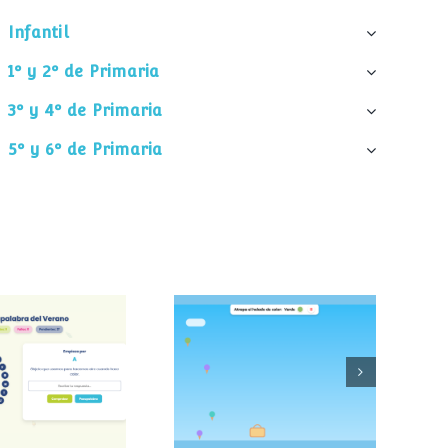
Infantil
1º y 2º de Primaria
3º y 4º de Primaria
5º y 6º de Primaria
palabra del
Atrapa el helado
verano