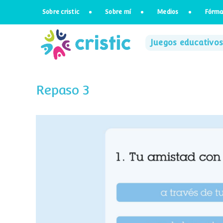
Saltar
Sobre cristic
Sobre mí
Medios
Fórma
al
contenido
Juegos educativos
Repaso 3