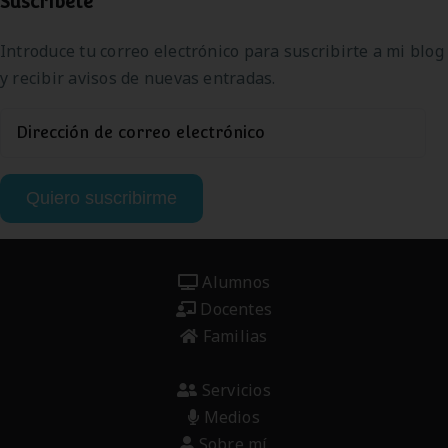
Suscríbete
Introduce tu correo electrónico para suscribirte a mi blog
y recibir avisos de nuevas entradas.
Dirección
de
correo
Quiero suscribirme
electrónico
Alumnos
Docentes
Familias
Servicios
Medios
Sobre mí