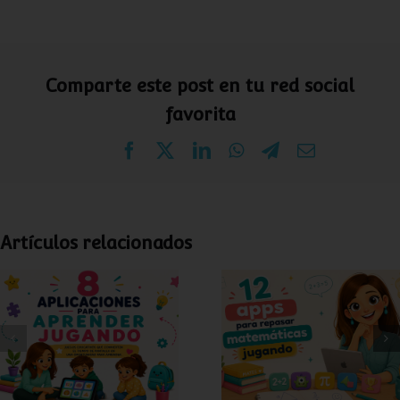
Comparte este post en tu red social
favorita
Facebook
X
LinkedIn
WhatsApp
Telegram
Correo
electrónico
Artículos relacionados
12 apps de
8 apps para
matemáticas para
aprender jugando
niños