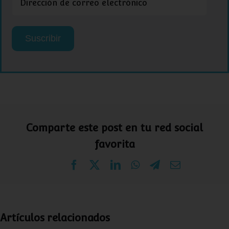
de
correo
electrónico
Suscribir
Comparte este post en tu red social
favorita
Facebook
X
LinkedIn
WhatsApp
Telegram
Correo
electrónico
Artículos relacionados