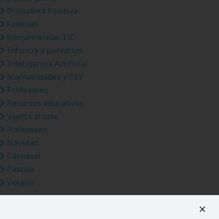
Disciplina Positiva
Familias
Herramientas TIC
Infancia y pantallas
Inteligencia Artificial
Manualidades y DIY
Profesores
Recursos educativos
Vuelta al cole
Halloween
Navidad
Carnaval
Pascua
Verano