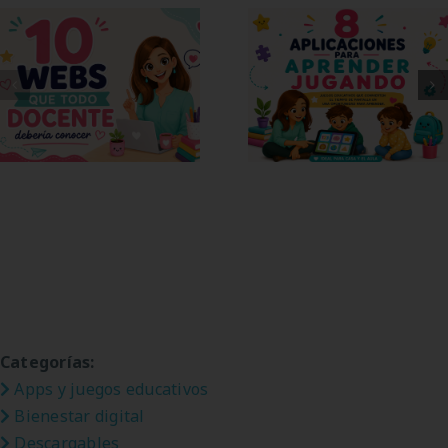
10 webs para
8 apps para
docentes que
aprender jugando
deberías conocer
Categorías:
Apps y juegos educativos
Bienestar digital
Descargables