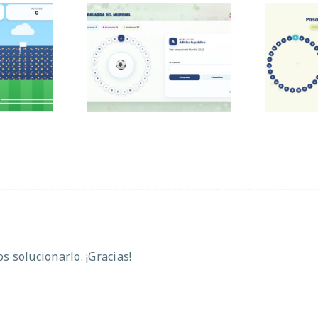
Pasapalabra del
Pasa
 sumas
Mundial
 solucionarlo. ¡Gracias!