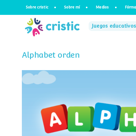
Saltar
Sobre cristic
Sobre mí
Medios
Fórma
al
contenido
Juegos educativos
Alphabet orden