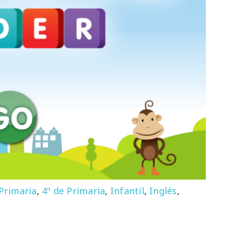
 Primaria
,
4º de Primaria
,
Infantil
,
Inglés
,