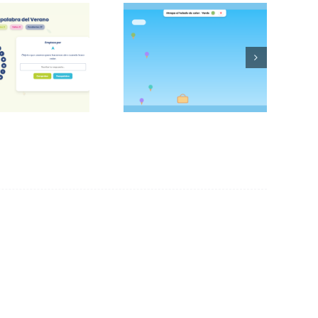
palabra del
Atrapa el helado
verano