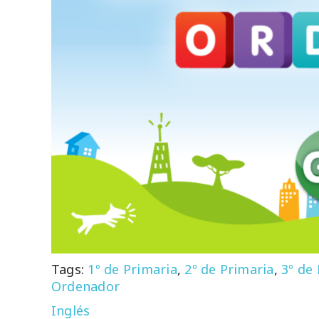
Tags:
1º de Primaria
,
2º de Primaria
,
3º de
Ordenador
Inglés