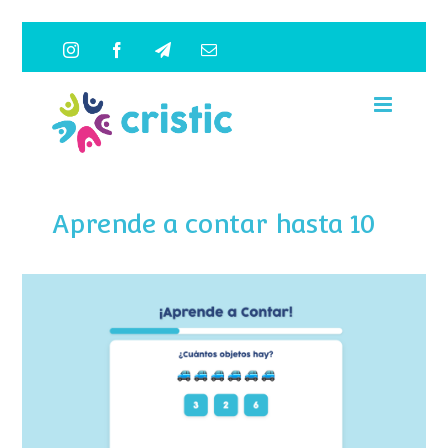
Saltar
Instagram
Facebook
Telegram
Correo
al
electrónico
contenido
Aprende a contar hasta 10