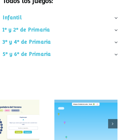
Todos los juegos:
Infantil
1º y 2º de Primaria
3º y 4º de Primaria
5º y 6º de Primaria
palabra del
Atrapa el helado
verano