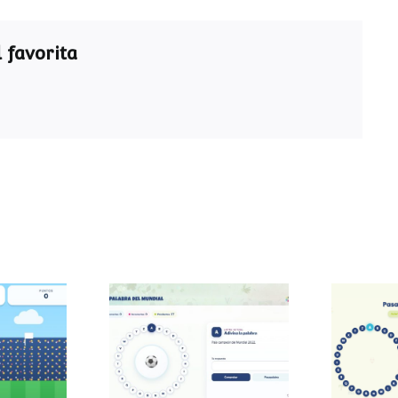
 favorita
Pasapalabra del
Pasa
 sumas
Mundial