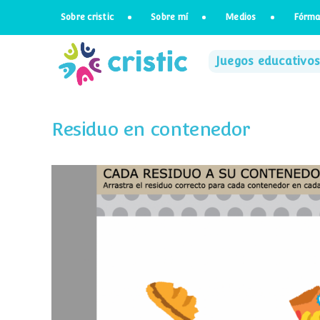
Saltar
Sobre cristic
Sobre mí
Medios
Fórma
al
contenido
Juegos educativos
Residuo en contenedor