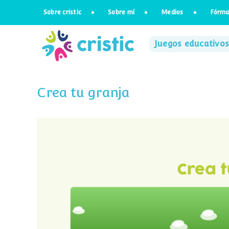
Saltar
Sobre cristic
Sobre mí
Medios
Fórma
al
contenido
Juegos educativos
Crea tu granja