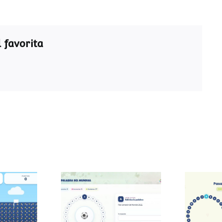
 favorita
Pasapalabra del
Pasa
 sumas
Mundial