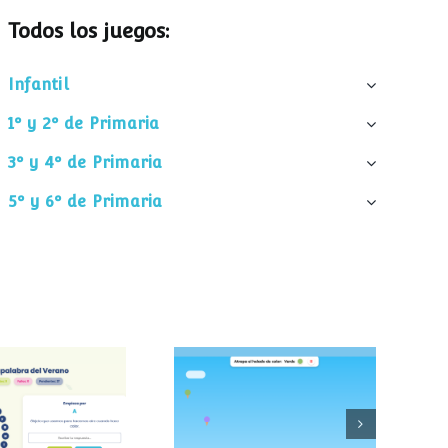
Todos los juegos:
Infantil
1º y 2º de Primaria
3º y 4º de Primaria
5º y 6º de Primaria
palabra del
Atrapa el helado
verano