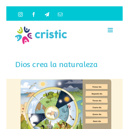
Saltar
Instagram
Facebook
Telegram
Correo
al
electrónico
contenido
Dios crea la naturaleza