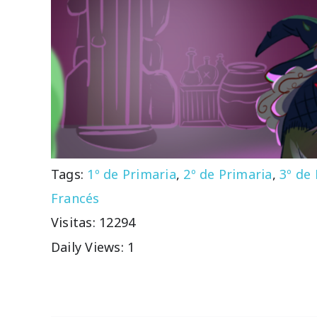
Tags:
1º de Primaria
,
2º de Primaria
,
3º de
Francés
Visitas: 12294
Daily Views: 1