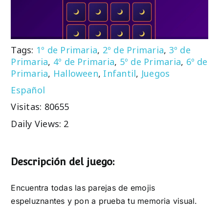
Tags:
1º de Primaria
,
2º de Primaria
,
3º de
Primaria
,
4º de Primaria
,
5º de Primaria
,
6º de
Primaria
,
Halloween
,
Infantil
,
Juegos
Español
Visitas: 80655
Daily Views: 2
Descripción del juego:
Encuentra todas las parejas de emojis
espeluznantes y pon a prueba tu memoria visual.