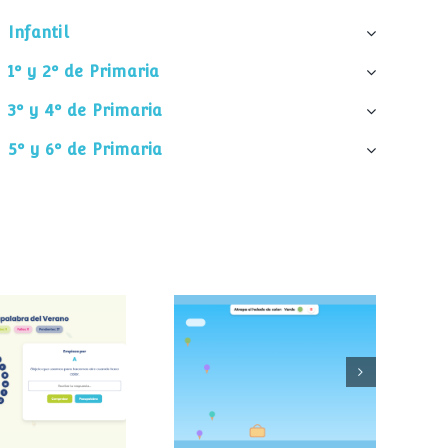
Infantil
1º y 2º de Primaria
3º y 4º de Primaria
5º y 6º de Primaria
palabra del
Atrapa el helado
verano