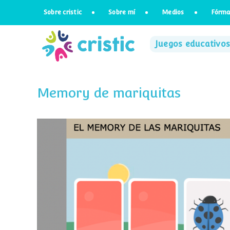
Saltar
Sobre cristic
Sobre mí
Medios
Fórma
al
contenido
Juegos educativos
Memory de mariquitas