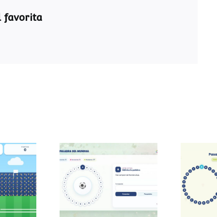
 favorita
Pasapalabra del
Pasa
 sumas
Mundial