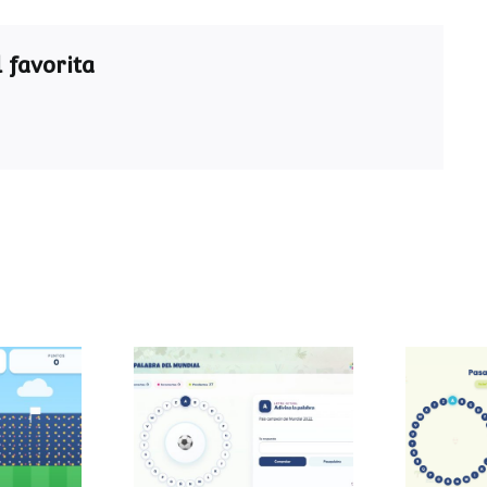
 favorita
Pasapalabra del
Pasa
 sumas
Mundial