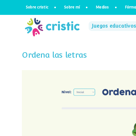
Saltar
Sobre cristic
Sobre mí
Medios
Fórma
al
contenido
Juegos educativos
Ordena las letras