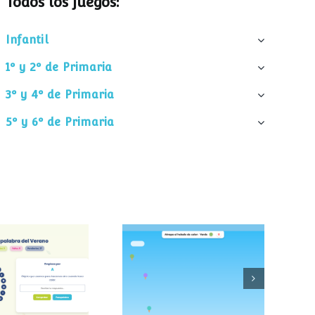
Todos los juegos:
Infantil
1º y 2º de Primaria
3º y 4º de Primaria
5º y 6º de Primaria
palabra del
Atrapa el helado
verano