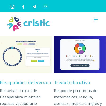
Saltar
Instagram
Facebook
Telegram
Correo
al
electrónico
contenido
Pasapalabra del
Trivial educativo
verano
Pasapalabra del verano
Trivial educativo
Resuelve el rosco de
Responde preguntas de
Pasapalabra mientras
matemáticas, lengua,
repasas vocabulario
ciencias, música e inglés y